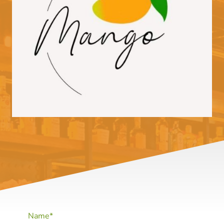
Name
*